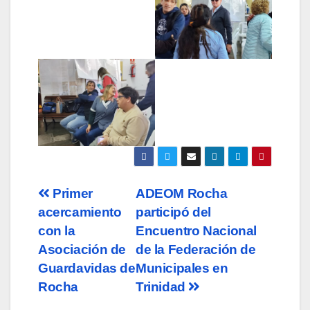
Navegación
Primer
ADEOM Rocha
acercamiento
participó del
de
con la
Encuentro Nacional
entradas
Asociación de
de la Federación de
Guardavidas de
Municipales en
Rocha
Trinidad