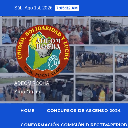
Saltar
Sáb. Ago 1st, 2026
7:05:33 AM
al
contenido
ADEOM ROCHA
Sitio Oficial
HOME
CONCURSOS DE ASCENSO 2024
CONFORMACIÓN COMISIÓN DIRECTIVAPERÍODO 